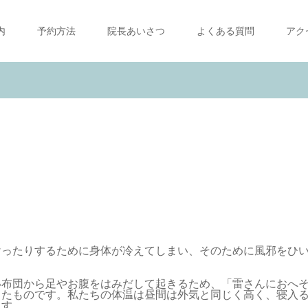
内
予約方法
院長あいさつ
よくある質問
アク
けったりするために身体が冷えてしまい、そのために風邪をひ
い布団から足やお腹をはみだして起きるため、「雷さんにおへ
したものです。私たちの体温は昼間は外気と同じく高く、寝入
ます。