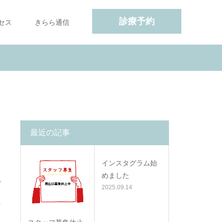
診療予約
セス
きらら通信
最近の記事
インスタグラム始
めました
い
2025.09.14
そ
る