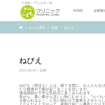
HOME
診療案
ホーム
きらら通信
診療
ねびえ
ねびえ
2021.09.23
診療
ねびえ（寝冷え）とは、眠てる間に、おふとんを
たり腹痛や下痢が起こることを言います。
体温調節が下手な乳幼児に多くみられます。
昔から、暑い夏から涼しい秋にむかうと、ついつ
を取られるよ～」と言い聞かせて腹巻をさせたり
とだんだんと下がって、夜明け前に一番低くなり