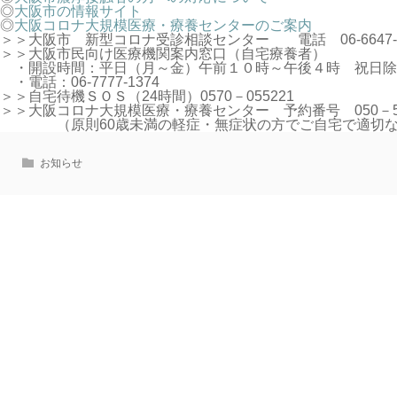
◎
大阪市の情報サイト
◎
大阪コロナ大規模医療・療養センターのご案内
＞＞大阪市 新型コロナ受診相談センター 電話 06-6647-
＞＞大阪市民向け医療機関案内窓口（自宅療養者）
・開設時間：平日（月～金）午前１０時～午後４時 祝日除
・電話：06-7777-1374
＞＞自宅待機ＳＯＳ（24時間）0570－055221
＞＞大阪コロナ大規模医療・療養センター 予約番号 050－52
（原則60歳未満の軽症・無症状の方でご自宅で適切な感
お知らせ